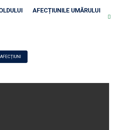
OLDULUI
AFECȚIUNILE UMĂRULUI
TRA
AFECȚIUNI