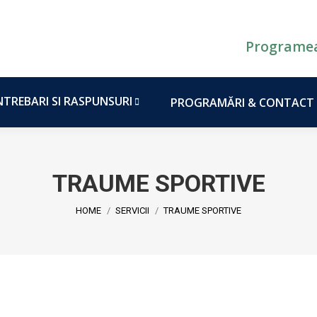
DESPRE MINE
SERVICII
INTREBARI SI RASPUNSU
Programea
NTREBARI SI RASPUNSURI
PROGRAMĂRI & CONTACT
TRAUME SPORTIVE
You are here:
HOME
SERVICII
TRAUME SPORTIVE