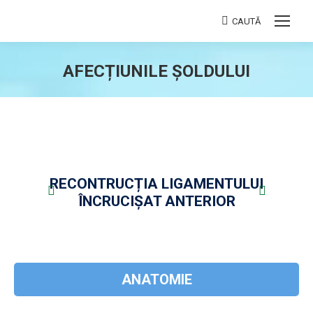
CAUTĂ
Search:
AFECȚIUNILE ȘOLDULUI
You are here:
RECONTRUCȚIA LIGAMENTULUI
ÎNCRUCIȘAT ANTERIOR
ANATOMIE