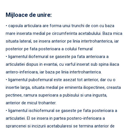
Mijloace de unire:
• capsula articulara are forma unui trunchi de con cu baza
mare inserata medial pe circumferinta acetabulului. Baza mica
situata lateral, se insera anterior pe linia intertrohanterica, iar
posterior pe fata posterioara a colului femural
• ligamentul iliofemural se gaseste pa fata anterioara a
articulatiei dispus in evantai, cu varful inserat sub spina iliaca
antero-inferioara, iar baza pe linia intertrohanterica.
• ligamentul pubofemural este asezat tot anterior, dar cu o
insertie larga, situata medial pe eminenta iliopectinee, creasta
pectinee, ramura superioara a pubisului si una ingusta,
anterior de micul trohanter.
• ligamentul ischiofemural se gaseste pe fata posterioara a
articulatiei. El se insera in partea postero-inferioara a
sprancenei si incizurii acetabularesi se termina anterior de