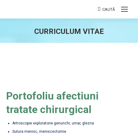
CAUTĂ
Search:
CURRICULUM VITAE
You are here:
Portofoliu afectiuni
tratate chirurgical
Artroscopie exploratorie genunchi, umar, glezna
Sutura menisc, meniscectomie