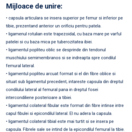
Mijloace de unire:
• capsula articulara se insera superior pe femur si inferior pe
tibie, prezentand anterior un orificiu pentru patela.
• ligamenul rotulian este trapezoidal, cu baza mare pe varful
patelei si cu baza mica pe tuberozitatea ibiei.
• ligamentul popliteu oblic se desprinde din tendonul
muschiului semimembranos si se indreapta spre condilul
femural lateral.
• ligamentul popliteu arcuat format si el din fibre oblice si
situat sub ligamentul precedent, intareste capsula din dreptul
condilului lateral al femural pana in dreptul fosei
intercondiliene posterioare a tibiei.
• ligamentul colateral fibular este format din fibre intinse intre
capul fibulei si epicondilul lateral. El nu adera la capsula.
• ligamentul colateral tibial este mai turtit si se insera pe
capsula. Fibrele sale se intind de la epicondilul femural la tibie.