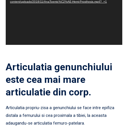
content/uploads/2018/11/AnaToemic%C2%AE-Hemi-Prosthesis.mp4?_=1
Articulatia genunchiului
este cea mai mare
articulatie din corp.
Articulatia propriu-zisa a genunchiului se face intre epifiza
distala a femurului si cea proximala a tibiei, la aceasta
adaugandu-se articulatia femuro-patelara.