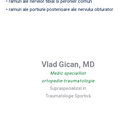
• ramuri ale nervilor tibial si peronier comun
• ramuri ale portiunii posterioare ale nervului obturator
Vlad Gican, MD
Medic speciallist
ortopedie-traumatologie
Supraspecializat în
Traumatologie Sportivă