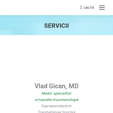
CAUTĂ
Search:
SERVICII
You are here:
Vlad Gican, MD
Medic speciallist
ortopedie-traumatologie
Supraspecializat în
Traumatologie Sportivă