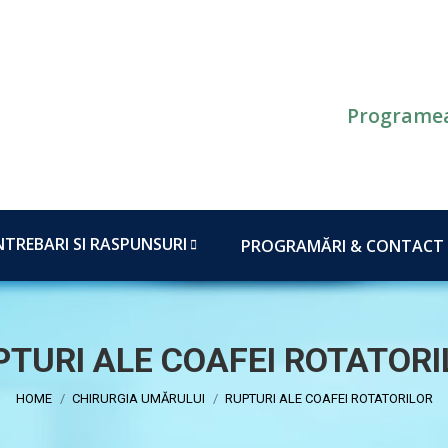
DESPRE MINE
SERVICII
INTREBARI SI RASPUNSU
Programea
NTREBARI SI RASPUNSURI
PROGRAMĂRI & CONTACT
PTURI ALE COAFEI ROTATORI
You are here:
HOME
CHIRURGIA UMĂRULUI
RUPTURI ALE COAFEI ROTATORILOR