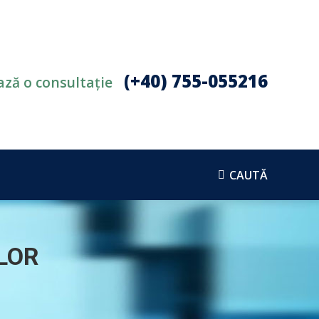
RI
PROGRAMĂRI & CONTACT
CAUTĂ
Search:
(+40) 755-055216
ză o consultație
CAUTĂ
Search:
LOR