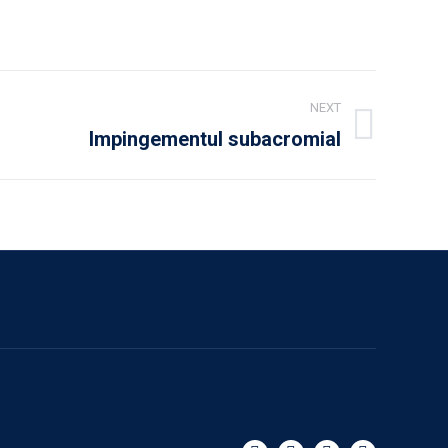
NEXT
Impingementul subacromial
Next
post: