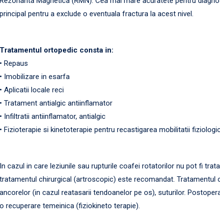
Rezonanta Magnetica (RMN). Cea mai mare acuratete pentru diagnost
principal pentru a exclude o eventuala fractura la acest nivel.
Tratamentul ortopedic consta in:
• Repaus
• Imobilizare in esarfa
• Aplicatii locale reci
• Tratament antialgic antiinflamator
• Infiltratii antiinflamator, antialgic
• Fizioterapie si kinetoterapie pentru recastigarea mobilitatii fiziologi
In cazul in care leziunile sau rupturile coafei rotatorilor nu pot fi tr
tratamentul chirurgical (artroscopic) este recomandat. Tratamentul c
ancorelor (in cazul reatasarii tendoanelor pe os), suturilor. Postoper
o recuperare temeinica (fiziokineto terapie).