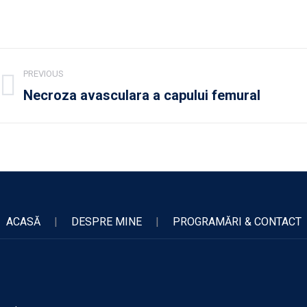
Post
PREVIOUS
navigation
Necroza avasculara a capului femural
Previous
post:
ACASĂ
|
DESPRE MINE
|
PROGRAMĂRI & CONTACT