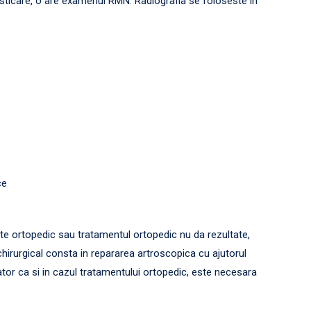
icare, o are examenul RMN. Radiografia se foloseste in
ce
atate ortopedic sau tratamentul ortopedic nu da rezultate,
hirurgical consta in repararea artroscopica cu ajutorul
ator ca si in cazul tratamentului ortopedic, este necesara