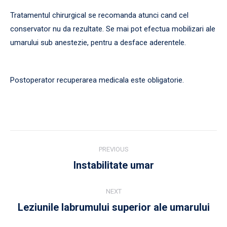
Tratamentul chirurgical se recomanda atunci cand cel
conservator nu da rezultate. Se mai pot efectua mobilizari ale
umarului sub anestezie, pentru a desface aderentele.
Postoperator recuperarea medicala este obligatorie.
Post
PREVIOUS
navigation
Instabilitate umar
Previous
post:
NEXT
Leziunile labrumului superior ale umarului
Next
post: