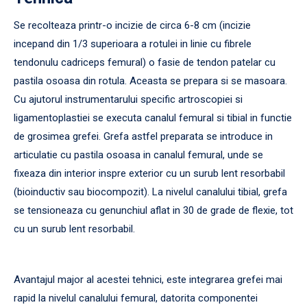
Se recolteaza printr-o incizie de circa 6-8 cm (incizie
incepand din 1/3 superioara a rotulei in linie cu fibrele
tendonulu cadriceps femural) o fasie de tendon patelar cu
pastila osoasa din rotula. Aceasta se prepara si se masoara.
Cu ajutorul instrumentarului specific artroscopiei si
ligamentoplastiei se executa canalul femural si tibial in functie
de grosimea grefei. Grefa astfel preparata se introduce in
articulatie cu pastila osoasa in canalul femural, unde se
fixeaza din interior inspre exterior cu un surub lent resorbabil
(bioinductiv sau biocompozit). La nivelul canalului tibial, grefa
se tensioneaza cu genunchiul aflat in 30 de grade de flexie, tot
cu un surub lent resorbabil.
Avantajul major al acestei tehnici, este integrarea grefei mai
rapid la nivelul canalului femural, datorita componentei