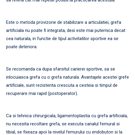
sa revina cat mai repede posibil la practicarea acestuia.
Este o metoda provizorie de stabilizare a articulatiei, grefa
artificiala nu poate fi integrata, desi este mai puternica decat
cea naturala, in functie de tipul activitatilor sportive ea se
poate deteriora.
Se recomanda ca dupa sfarsitul carierei sportive, sa se
inlocuiasca grefa cu o grefa naturala. Avantajele acestei grefe
artificiale, sunt rezistenta crescuta a cesteia si timpul de
recuperare mai rapid (postoperator).
Ca si tehnica chirurgicala, ligamentoplastia cu grefa artificiala,
nu necesita recoltare grefa, se executa canalul femural si
tibial, se fixeaza apoi la nivelul femurului cu endobuton si la