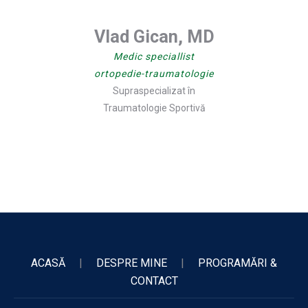
Vlad Gican, MD
Medic speciallist
ortopedie-traumatologie
Supraspecializat în
Traumatologie Sportivă
ACASĂ
|
DESPRE MINE
|
PROGRAMĂRI &
CONTACT