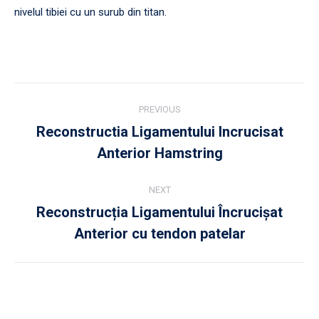
nivelul tibiei cu un surub din titan.
Post
PREVIOUS
navigation
Reconstructia Ligamentului Incrucisat
Previous
Anterior Hamstring
post:
NEXT
Reconstrucția Ligamentului Încrucișat
Next
Anterior cu tendon patelar
post: