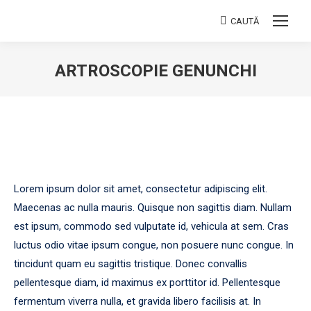
CAUTĂ
Search:
ARTROSCOPIE GENUNCHI
You are here:
Lorem ipsum dolor sit amet, consectetur adipiscing elit.
Maecenas ac nulla mauris. Quisque non sagittis diam. Nullam
est ipsum, commodo sed vulputate id, vehicula at sem. Cras
luctus odio vitae ipsum congue, non posuere nunc congue. In
tincidunt quam eu sagittis tristique. Donec convallis
pellentesque diam, id maximus ex porttitor id. Pellentesque
fermentum viverra nulla, et gravida libero facilisis at. In