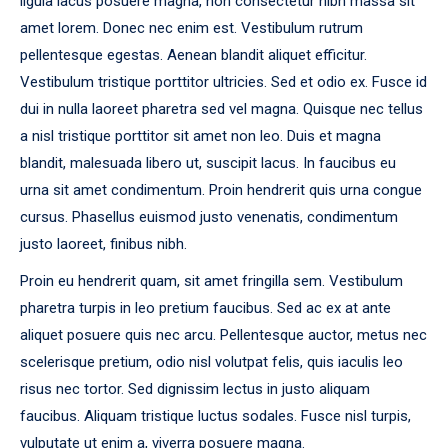
ligula lacus posuere magna, non consectetur nibh massa sit
amet lorem. Donec nec enim est. Vestibulum rutrum
pellentesque egestas. Aenean blandit aliquet efficitur.
Vestibulum tristique porttitor ultricies. Sed et odio ex. Fusce id
dui in nulla laoreet pharetra sed vel magna. Quisque nec tellus
a nisl tristique porttitor sit amet non leo. Duis et magna
blandit, malesuada libero ut, suscipit lacus. In faucibus eu
urna sit amet condimentum. Proin hendrerit quis urna congue
cursus. Phasellus euismod justo venenatis, condimentum
justo laoreet, finibus nibh.
Proin eu hendrerit quam, sit amet fringilla sem. Vestibulum
pharetra turpis in leo pretium faucibus. Sed ac ex at ante
aliquet posuere quis nec arcu. Pellentesque auctor, metus nec
scelerisque pretium, odio nisl volutpat felis, quis iaculis leo
risus nec tortor. Sed dignissim lectus in justo aliquam
faucibus. Aliquam tristique luctus sodales. Fusce nisl turpis,
vulputate ut enim a, viverra posuere magna.