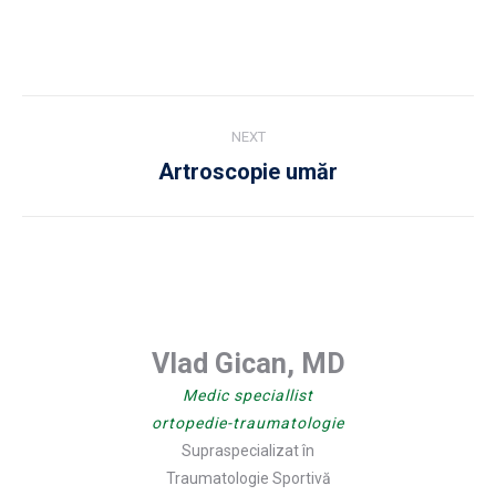
Post
NEXT
navigation
Artroscopie umăr
Next
post:
Vlad Gican, MD
Medic speciallist
ortopedie-traumatologie
Supraspecializat în
Traumatologie Sportivă