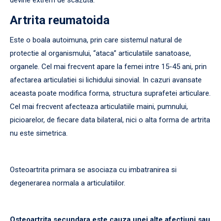
devine extrem de scazuta.
Artrita reumatoida
Este o boala autoimuna, prin care sistemul natural de
protectie al organismului, “ataca” articulatiile sanatoase,
organele. Cel mai frecvent apare la femei intre 15-45 ani, prin
afectarea articulatiei si lichidului sinovial. In cazuri avansate
aceasta poate modifica forma, structura suprafetei articulare.
Cel mai frecvent afecteaza articulatiile maini, pumnului,
picioarelor, de fiecare data bilateral, nici o alta forma de artrita
nu este simetrica.
Osteoartrita primara se asociaza cu imbatranirea si
degenerarea normala a articulatiilor.
Osteoartrita secundara este cauza unei alte afectiuni sau