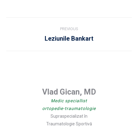
Post
PREVIOUS
navigation
Leziunile Bankart
Previous
post:
Vlad Gican, MD
Medic speciallist
ortopedie-traumatologie
Supraspecializat în
Traumatologie Sportivă