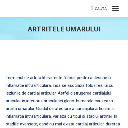
CAUTĂ
Search:
ARTRITELE UMARULUI
You are here:
Termenul de artrita literar este folosit pentru a descrie o
inflamatie intraarticulara, insa se asociaza folosirea lui cu
leziunile de cartilaj articular. Astfel distrugerea cartilajului
articular in interiorul articulatiei gleno-humerale cauzeaza
artrita umarului. Gradul de afectare a cartilajului articular si
inflamatia intraarticulara, variaza cu tipul si stadiul artritei. In
stadiile avansate, cand nu mai exista cartilaj articular, durerea